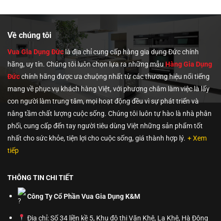
1,990,000₫.
là:
tại
0,000₫.
3,000,000₫.
là:
2,650,
Về chúng tôi
Vua Gia Dụng Đức
là địa chỉ cung cấp hàng gia dụng Đức chính
hãng, uy tín. Chúng tôi
luôn chọn lựa ra những mẫu
Hàng Gia Dụng
Đức
chính hãng được ưa chuộng nhất từ các thương hiệu nổi tiếng
mang về phục vụ khách hàng Việt, với phương châm làm việc là lấy
con người làm trung tâm, mọi hoạt động đều vì sự phát triển và
nâng tầm chất lượng cuộc sống. Chúng tôi luôn tự hào là nhà phân
phối, cung cấp đến tay người tiêu dùng Việt những sản phẩm tốt
nhất cho sức khỏe, tiện lợi cho cuộc sống, giá thành hợp lý.
+ Xem
tiếp
THÔNG TIN CHI TIẾT
Công Ty Cổ Phần Vua Gia Dụng K&M
Địa chỉ: Số 34 liền kề 5, Khu đô thị Văn Khê, La Khê, Hà Đông