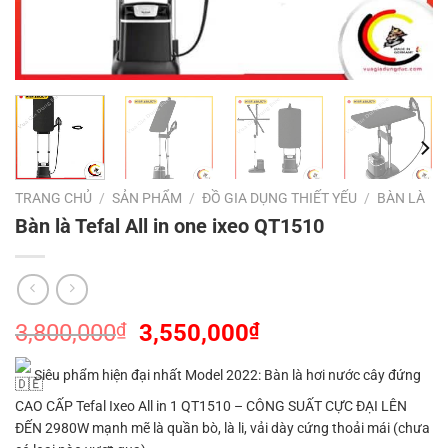
TRANG CHỦ
/
SẢN PHẨM
/
ĐỒ GIA DỤNG THIẾT YẾU
/
BÀN LÀ
Bàn là Tefal All in one ixeo QT1510
Giá
Giá
3,800,000
₫
3,550,000
₫
gốc
hiện
là:
tại
Siêu phẩm hiện đại nhất Model 2022: Bàn là hơi nước cây đứng
3,800,000₫.
là:
CAO CẤP Tefal Ixeo All in 1 QT1510 – CÔNG SUẤT CỰC ĐẠI LÊN
3,550,000₫.
ĐẾN 2980W mạnh mẽ là quần bò, là li, vải dày cứng thoải mái (chưa