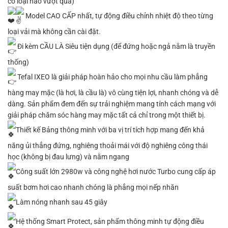
có loại nào vượt qua)
Model CAO CẤP nhất, tự động điều chỉnh nhiệt độ theo từng
loại vải mà không cần cài đặt.
Đi kèm CẦU LÀ Siêu tiện dụng (để đứng hoặc ngả nằm là truyền
thống)
Tefal IXEO là giải pháp hoàn hảo cho mọi nhu cầu làm phẳng
hàng may mặc (là hơi, là cầu là) vô cùng tiện lợi, nhanh chóng và dễ
dàng. Sản phẩm đem đến sự trải nghiệm mang tính cách mạng với
giải pháp chăm sóc hàng may mặc tất cả chỉ trong một thiết bị.
Thiết kế Bảng thông minh với ba vị trí tích hợp mang đến khả
năng ủi thẳng đứng, nghiêng thoải mái với độ nghiêng công thái
học (không bị đau lưng) và nằm ngang
Công suất lớn 2980w và công nghệ hơi nước Turbo cung cấp áp
suất bơm hơi cao nhanh chóng là phẳng mọi nếp nhăn
Làm nóng nhanh sau 45 giây
Hệ thống Smart Protect, sản phẩm thông minh tự động điều