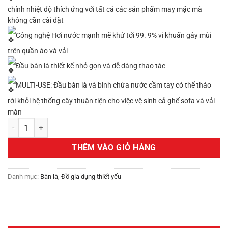
chỉnh nhiệt độ thích ứng với tất cả các sản phẩm may mặc mà
không cần cài đặt
Công nghệ Hơi nước mạnh mẽ khử tới 99. 9% vi khuẩn gây mùi
trên quần áo và vải
Đầu bàn là thiết kế nhỏ gọn và dễ dàng thao tác
MULTI-USE: Đầu bàn là và bình chứa nước cầm tay có thể tháo
rời khỏi hệ thống cây thuận tiện cho việc vệ sinh cả ghế sofa và vải
màn
Bàn là Tefal All in one ixeo QT1510 số lượng
THÊM VÀO GIỎ HÀNG
Danh mục:
Bàn là
,
Đồ gia dụng thiết yếu