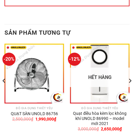
SẢN PHẨM TƯƠNG TỰ
-20%
-12%
HẾT HÀNG
ĐỒ GIA DỤNG THIẾT YẾU
ĐỒ GIA DỤNG THIẾT YẾU
Quạt điều hòa kèm lọc không
QUẠT SÀN UNOLD 86756
khí UNOLD 86990 – model
Giá
Giá
2,500,000
₫
1,990,000
₫
gốc
hiện
mới 2021
là:
tại
Giá
Giá
3,000,000
₫
2,650,000
₫
2,500,000₫.
là:
gốc
hiện