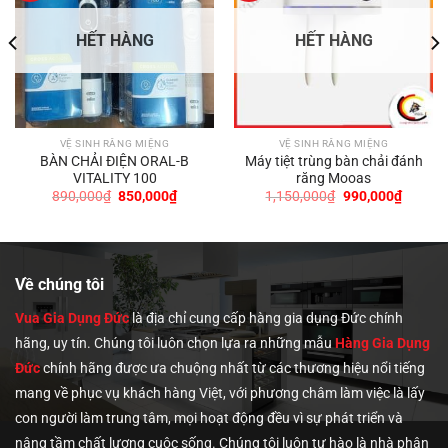
HẾT HÀNG
HẾT HÀNG
VỆ SINH RĂNG MIỆNG
VỆ SINH RĂNG MIỆNG
BÀN CHẢI ĐIỆN ORAL-B
Máy tiệt trùng bàn chải đánh
VITALITY 100
răng Mooas
Giá
Giá
Giá
Giá
890,000
₫
850,000
₫
1,150,000
₫
990,000
₫
gốc
hiện
gốc
hiện
là:
tại
là:
tại
890,000₫.
là:
1,150,000₫.
là:
0,000₫.
850,000₫.
990,00
Về chúng tôi
Vua Gia Dụng Đức
là địa chỉ cung cấp hàng gia dụng Đức chính
hãng, uy tín. Chúng tôi
luôn chọn lựa ra những mẫu
Hàng Gia Dụng
Đức
chính hãng được ưa chuộng nhất từ các thương hiệu nổi tiếng
mang về phục vụ khách hàng Việt, với phương châm làm việc là lấy
con người làm trung tâm, mọi hoạt động đều vì sự phát triển và
nâng tầm chất lượng cuộc sống. Chúng tôi luôn tự hào là nhà phân