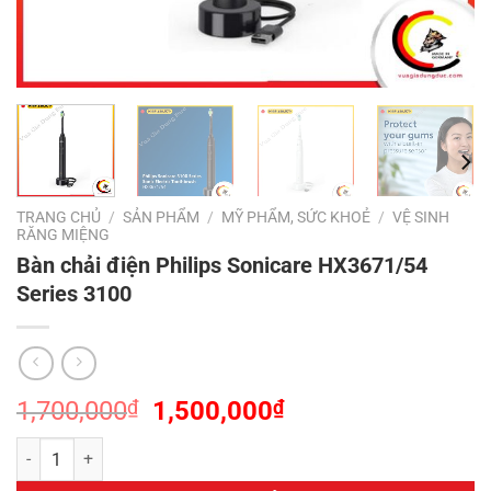
TRANG CHỦ
/
SẢN PHẨM
/
MỸ PHẨM, SỨC KHOẺ
/
VỆ SINH
RĂNG MIỆNG
Bàn chải điện Philips Sonicare HX3671/54
Series 3100
Giá
Giá
1,700,000
₫
1,500,000
₫
gốc
hiện
Bàn chải điện Philips Sonicare HX3671/54 Series 3100 số lượng
là:
tại
1,700,000₫.
là: