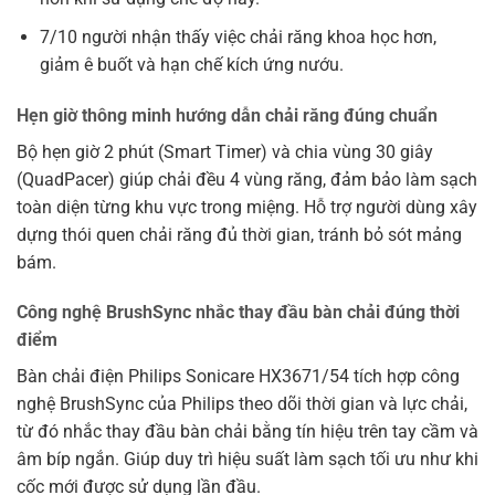
7/10 người nhận thấy việc chải răng khoa học hơn,
giảm ê buốt và hạn chế kích ứng nướu.
Hẹn giờ thông minh hướng dẫn chải răng đúng chuẩn
Bộ hẹn giờ 2 phút (Smart Timer) và chia vùng 30 giây
(QuadPacer) giúp chải đều 4 vùng răng, đảm bảo làm sạch
toàn diện từng khu vực trong miệng. Hỗ trợ người dùng xây
dựng thói quen chải răng đủ thời gian, tránh bỏ sót mảng
bám.
Công nghệ BrushSync nhắc thay đầu bàn chải đúng thời
điểm
Bàn chải điện Philips Sonicare HX3671/54 tích hợp công
nghệ BrushSync của Philips theo dõi thời gian và lực chải,
từ đó nhắc thay đầu bàn chải bằng tín hiệu trên tay cầm và
âm bíp ngắn. Giúp duy trì hiệu suất làm sạch tối ưu như khi
cốc mới được sử dụng lần đầu.