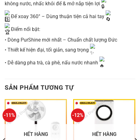
không nước, nhấc khỏi đế & mở nắp tiện lợi
Đế xoay 360° – Dùng thuận tiện cả hai tay
Điểm nổi bật:
• Dòng PurShine mới nhất – Chuẩn chất lượng Đức
• Thiết kế hiện đại, tối giản, sang trọng
• Dễ dàng pha trà, cà phê, nấu nước nhanh
SẢN PHẨM TƯƠNG TỰ
-11%
-12%
HẾT HÀNG
HẾT HÀNG