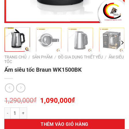
TRANG CHỦ
/
SẢN PHẨM
/
ĐỒ GIA DỤNG THIẾT YẾU
/
ẤM SIÊU
TỐC
Ấm siêu tốc Braun WK1500BK
Giá
Giá
1,290,000
₫
1,090,000
₫
gốc
hiện
Ấm siêu tốc Braun WK1500BK số lượng
là:
tại
1,290,000₫.
là:
THÊM VÀO GIỎ HÀNG
1,090,000₫.