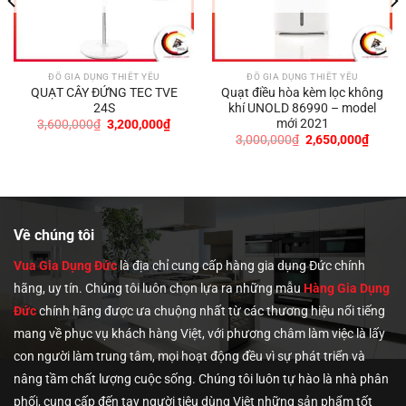
ĐỒ GIA DỤNG THIẾT YẾU
ĐỒ GIA DỤNG THIẾT YẾU
QUẠT CÂY ĐỨNG TEC TVE
Quạt điều hòa kèm lọc không
24S
khí UNOLD 86990 – model
mới 2021
Giá
Giá
3,600,000
₫
3,200,000
₫
gốc
hiện
Giá
Giá
3,000,000
₫
2,650,000
₫
là:
tại
gốc
hiện
3,600,000₫.
là:
là:
tại
0,000₫.
3,200,000₫.
3,000,000₫.
là:
2,650,
Về chúng tôi
Vua Gia Dụng Đức
là địa chỉ cung cấp hàng gia dụng Đức chính
hãng, uy tín. Chúng tôi
luôn chọn lựa ra những mẫu
Hàng Gia Dụng
Đức
chính hãng được ưa chuộng nhất từ các thương hiệu nổi tiếng
mang về phục vụ khách hàng Việt, với phương châm làm việc là lấy
con người làm trung tâm, mọi hoạt động đều vì sự phát triển và
nâng tầm chất lượng cuộc sống. Chúng tôi luôn tự hào là nhà phân
phối, cung cấp đến tay người tiêu dùng Việt những sản phẩm tốt