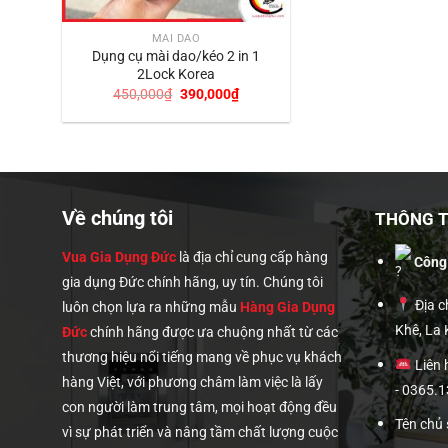
MÀI DAO
Dụng cụ mài dao/kéo 2 in 1
2Lock Korea
Giá
Giá
450,000
₫
390,000
₫
gốc
hiện
là:
tại
450,000₫.
là:
390,000₫.
Về chúng tôi
THÔNG TI
Vua Gia Dụng Đức
là địa chỉ cung cấp hàng
Công
gia dụng Đức chính hãng, uy tín. Chúng tôi
Địa ch
luôn chọn lựa ra những mẫu
Hàng Gia Dụng
Khê, La
Đức
chính hãng được ưa chuộng nhất từ các
thương hiệu nổi tiếng mang về phục vụ khách
Liên 
hàng Việt, với phương châm làm việc là lấy
- 0365.
con người làm trung tâm, mọi hoạt động đều
Tên chủ
vì sự phát triển và nâng tầm chất lượng cuộc