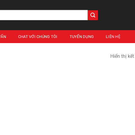
VẤN
CHAT VỚI CHÚNG TÔI
TUYỂN DỤNG
LIÊN HỆ
Hiển thị kế