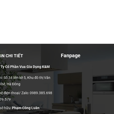
Fanpage
N CHI TIẾT
 Ty Cổ Phần Vua Gia Dụng K&M
ỉ: Số 34 liền kề 5, Khu đô thị Văn
 Khê, Hà Đông
hệ điện thoại/ Zalo: 0989.385.698
139.579
 sở hữu:
Phạm Công Luân